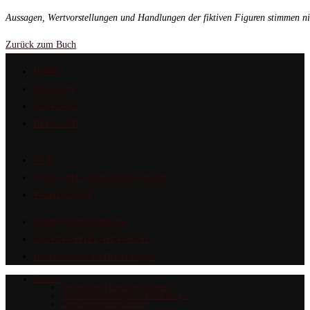
Aussagen, Wertvorstellungen und Handlungen der fiktiven Figuren stimmen ni
Zurück zum Buch
HOME
Impressum
KONTAKT
BLOGGER
AGB
Liefer- und Zahlungsbedingungen
Widerrufsrecht
Datenschutzbestimmung
GEWINNSPIEL-HINWEISE
Informationen zu Bewertungen
Cookies
Privatsphäre-Einstellungen ändern
Historie der Privatsphäre-Einstellungen
Einwilligungen widerrufen