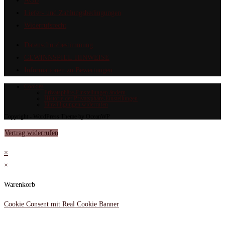
AGB
Liefer- und Zahlungsbedingungen
Widerrufsrecht
Datenschutzbestimmung
GEWINNSPIEL-HINWEISE
Informationen zu Bewertungen
Cookies
Privatsphäre-Einstellungen ändern
Historie der Privatsphäre-Einstellungen
Einwilligungen widerrufen
Copyright - WordPress Theme by OceanWP
Vertrag widerrufen
×
×
Warenkorb
Cookie Consent mit Real Cookie Banner