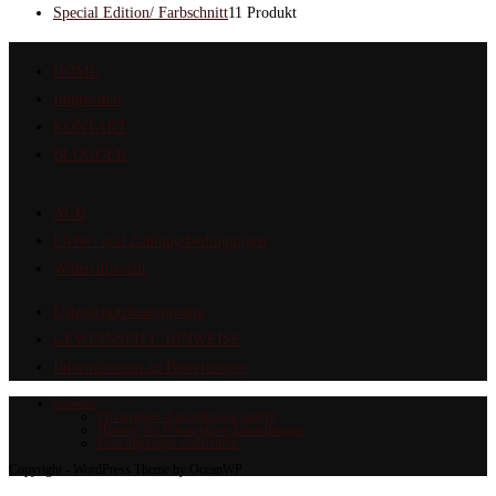
Special Edition/ Farbschnitt
1
1 Produkt
HOME
Impressum
KONTAKT
BLOGGER
AGB
Liefer- und Zahlungsbedingungen
Widerrufsrecht
Datenschutzbestimmung
GEWINNSPIEL-HINWEISE
Informationen zu Bewertungen
Cookies
Privatsphäre-Einstellungen ändern
Historie der Privatsphäre-Einstellungen
Einwilligungen widerrufen
Copyright - WordPress Theme by OceanWP